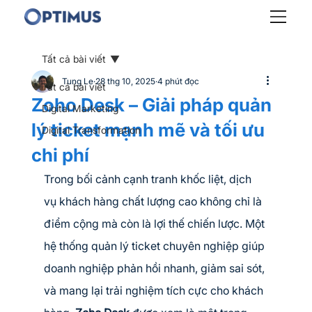
Tất cả bài viết
Tung Le
28 thg 10, 2025
4 phút đọc
Tất cả bài viết
Zoho Desk – Giải pháp quản
Digital Marketing
lý ticket mạnh mẽ và tối ưu
Digital Transformation
chi phí
Trong bối cảnh cạnh tranh khốc liệt, dịch 
vụ khách hàng chất lượng cao không chỉ là 
điểm cộng mà còn là lợi thế chiến lược. Một 
hệ thống quản lý ticket chuyên nghiệp giúp 
doanh nghiệp phản hồi nhanh, giảm sai sót, 
và mang lại trải nghiệm tích cực cho khách 