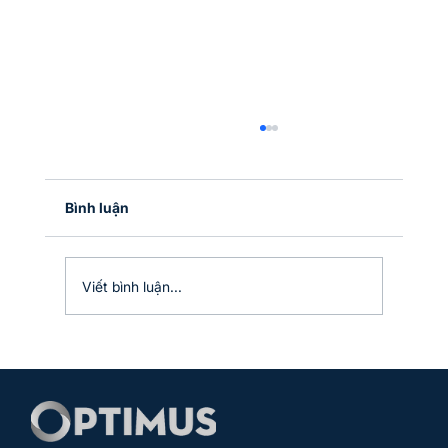
Optimus đạt giải thưởng tại sự kiện
Zoho Inspire 2024, tổ chức tại Kuala
Lumpur, Malaysia
Vừa qua, Optimus vinh dự nhận giải thưởng
Bình luận
Digital Marketing Excellence, ghi nhận thành
tích xuất sắc của Zoho Partner trong việc áp
dụng...
Viết bình luận...