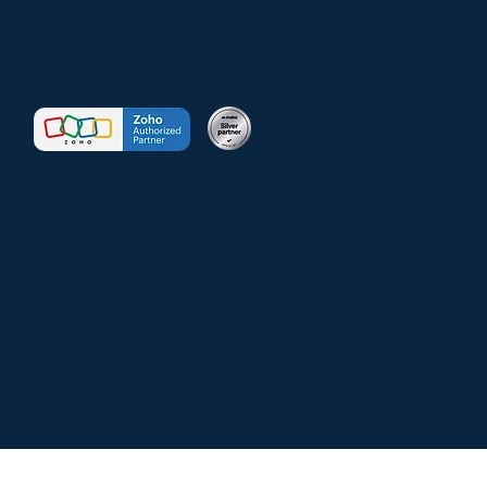
Công ty Cổ phần Optimus
Chứng nhận đối tác
Thông tin liên hệ
Địa chỉ: Tòa nhà Nam Giao, 263 Phan Xích Long,
Phường Cầu Kiệu, Hồ Chí Minh
Website:
www.optimus.vn
Email:
contact@optimus.vn
Điện thoại:
0813 306 204
(Từ 9h - 18h), T2-T6
© 2025 by Optimus