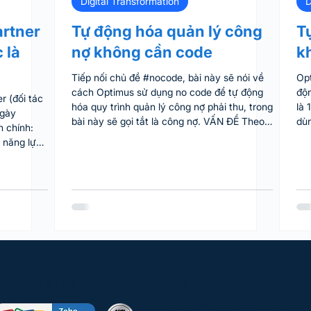
Digital Transformation
D
artner
Tự động hóa quản lý công
T
 là
nợ không cần code
k
Tiếp nối chủ đề #nocode, bài này sẽ nói về
Opt
cách Optimus sử dụng no code để tự động
độn
tác
hóa quy trình quản lý công nợ phải thu, trong
là 
ngày
bài này sẽ gọi tắt là công nợ. VẤN ĐỀ Theo
dùn
h chính:
cách bình thường, khi cần biết tình hình công
cod
nợ thì hỏi kế toán. Vấn đề là: - Kế toán
đượ
 hỗ trợ kỹ
thường không ghi nhận dữ liệu mỗi ngày, lâu
Op
n Có link
lâu mới làm 1 lần - Cho nên khi cần thì không
trì
g link này
có liền, mà phải chờ - Tùy theo thời điểm mà
câ
ke miễn
chờ lâu hay mau, nếu kế toán đang kẹt làm
trì
ptimus
báo cáo quý, báo cáo năm thì chờ 1 tuần là b
bài
ư vấn và
phù
ode. Nếu
Chứng nhận đối tác
Thông tin liên hệ
Địa chỉ: Tòa nhà Nam Giao, 2