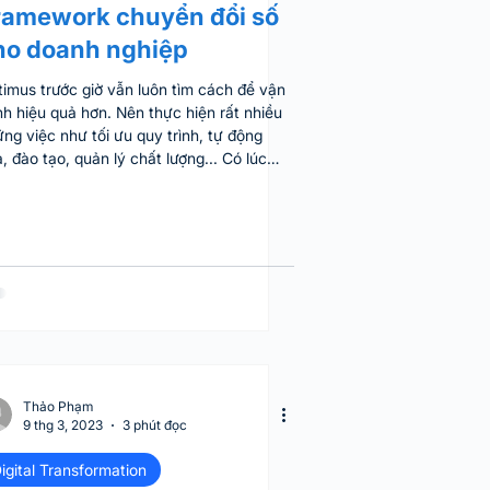
ramework chuyển đổi số
ho doanh nghiệp
imus trước giờ vẫn luôn tìm cách để vận
h hiệu quả hơn. Nên thực hiện rất nhiều
ng việc như tối ưu quy trình, tự động
, đào tạo, quản lý chất lượng... Có lúc
 thành công, cũng có lúc làm hoài không
c. Cách đây 1 thời gian thì tụi mình đặt
 câu hỏi, làm sao để: Làm tất cả những
c này 1 cách có hệ thống Làm là có tiến
ển thay vì lúc được lúc không Làm 1 cách
n diện thay vì mỗi lần chỉ được 1 vài quy
nh Có cái nhìn tổng quan, để biết là tiến độ
Thảo Phạm
9 thg 3, 2023
3 phút đọc
igital Transformation