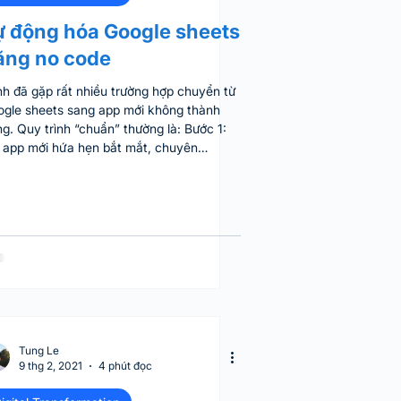
ự động hóa Google sheets
ằng no code
h đã gặp rất nhiều trường hợp chuyển từ
ogle sheets sang app mới không thành
g. Quy trình “chuẩn” thường là: Bước 1:
 app mới hứa hẹn bắt mắt, chuyên
iệp, tự động hóa hơn Bước 2: migrate dữ
u, setup app mới, train nhân viên cách sử
g, trả phí sử dụng theo năm Bước 3: phát
n ra app mới chỉ đáp ứng được 1 phần nhu
, cần nhiều thao tác hơn (nhập liệu, sửa
liệu phải tốn 7x7 49 bước), thống kê/báo
 không linh hoạt Bước 4: quay lại GG
eets hoặc phả
Tung Le
9 thg 2, 2021
4 phút đọc