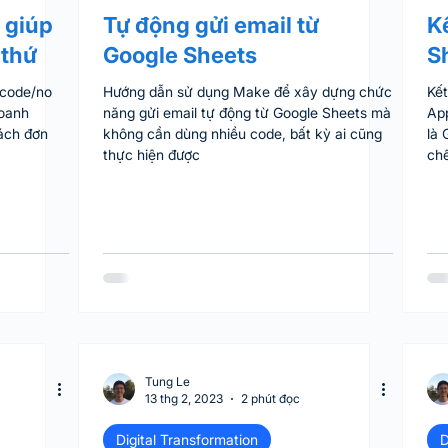
 giúp
Tự động gửi email từ
K
 thứ
Google Sheets
S
 code/no
Hướng dẫn sử dụng Make để xây dựng chức
Kết
doanh
năng gửi email tự động từ Google Sheets mà
App
ách đơn
không cần dùng nhiều code, bất kỳ ai cũng
là 
thực hiện được
ch
tươ
dễ 
ăn,
hàn
thố
tồn
sâu
hà
Tung Le
13 thg 2, 2023
2 phút đọc
Digital Transformation
D