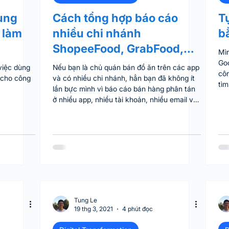
ùng
Cách tổng hợp báo cáo
T
 làm
nhiều chi nhánh
b
ShopeeFood, GrabFood,
Mìn
Baemin
Go
 việc dùng
Nếu bạn là chủ quán bán đồ ăn trên các app
côn
 cho công
và có nhiều chi nhánh, hẳn bạn đã không ít
tìm
lần bực mình vì báo cáo bán hàng phân tán
ngh
ở nhiều app, nhiều tài khoản, nhiều email và
liệ
phải mất rất nhiều công sức mới tổng hợp
dụn
được 1 báo cáo tổng quan. Hiện tại, các app
hiệ
cũng không có tính năng nào để hỗ trợ các
cầu
đối tác nhà hàng về vấn đề này. Đừng lo,
dữ 
cũng nhiều người gặp vấn đề tương tự và đã
cáo
có giải pháp. Bài viết dưới đây sẽ hướng dẫn
sh
bạn cách để tổng hợp báo cáo nhiều chi
nhánh , từ n
Tung Le
19 thg 3, 2021
4 phút đọc