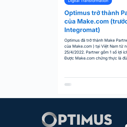
Digital Transformation
Optimus trở thành P
của Make.com (trước
Integromat)
Optimus đã trở thành Make Partner (đối 
của Make.com ) tại Việt Nam từ 
25/4/2022. Partner gồm 1 số lợi íc
Được Make.com chứng thực là đủ năng lực
để tư vấn và triển khai Make Được
thuật nhanh hơn và chuyên sâu hơ
đăng ký của partner , đăng ký bằn
bạn sẽ được dùng gói Pro của Ma
phí trong 1 tháng Nhân dịp này, O
cũng chính thức ra mắt dịch vụ t
triển khai tự động hóa bằng no c
cần tư vấn, bạn vui lòng