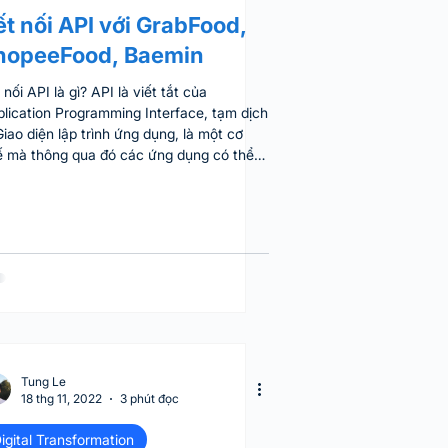
ết nối API với GrabFood,
hopeeFood, Baemin
 nối API là gì? API là viết tắt của
lication Programming Interface, tạm dịch
Giao diện lập trình ứng dụng, là một cơ
ế mà thông qua đó các ứng dụng có thể
ng tác và truyền đạt dữ liệu qua lại. Để
hình dung, trong ngành giao nhận thức
 việc kết nối API sẽ mở ra cho chủ nhà
g các khả năng sau: Tích hợp với các hệ
ng khác của doanh nghiệp như quản lý
 kho, chăm sóc khách hàng... Phân tích
 hiệu quả nhà hàng từ các dữ liệu khách
ng, đơn hàng Đồng
Tung Le
18 thg 11, 2022
3 phút đọc
igital Transformation