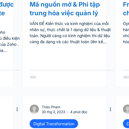
 được
Mã nguồn mở & Phi tập
F
te
trung hóa việc quản lý
c
VẤN ĐỀ Kiến thức và kinh nghiệm của mỗi
Opt
nhân sự, thực chất là 1 dạng dữ liệu & thuật
hàn
oho
toán. Người càng có kinh nghiệm thì dữ liệu
nhữ
ủ điều kiện
càng đa dạng và các thuật toán (lên kế
hóa
của Zoho .
hoạch, ra quyết định, thực thi,…) càng tối
làm
ủa
ưu. Vấn đề với cách vận hành truyền thống
đượ
n khai cho
là các kiến thức, kinh nghiệm tích lũy được
các
khách
này chỉ nằm trong đầu mỗi người như phần
việ
g như độ
mềm mã nguồn đóng, khó chia sẻ, không có
tri
vụ của
tính kế thừa. Vẫn có thể truyền lại 1 phần
toà
quá trình
kinh nghiệm từ người này sang người kia
trì
ning, làm
thông qua đào tạo,
t
 2 năm
Thảo Phạm
30 thg 3, 2023
4 phút đọc
Digital Transformation
D