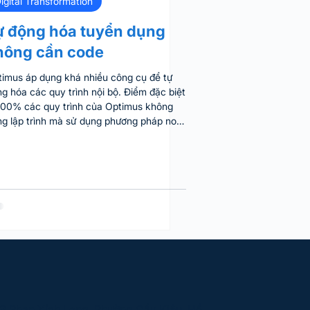
igital Transformation
ự động hóa tuyển dụng
hông cần code
imus áp dụng khá nhiều công cụ để tự
g hóa các quy trình nội bộ. Điểm đặc biệt
100% các quy trình của Optimus không
g lập trình mà sử dụng phương pháp no
e - không cần biết code cũng có thể làm
c. Dưới đây là 1 chia sẻ của về cách
timus dùng no code để tự động hóa quy
nh tuyển dụng. Bạn có thể tham khảo và
n nhắc áp dụng nếu thấy phù hợp. Quy
nh tuyển dụng của Optimus HR gửi email
 test kèm deadline nộp bài cho các CV
 hợp Ứng viên nộp bài là
63 Phan Xích Long, Phường Cầu Kiệu, Hồ