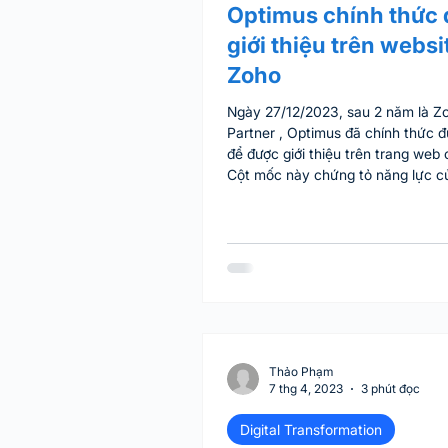
Optimus chính thức
giới thiệu trên websi
Zoho
Ngày 27/12/2023, sau 2 năm là Z
Partner , Optimus đã chính thức đ
để được giới thiệu trên trang web 
Cột mốc này chứng tỏ năng lực c
Optimus trong việc tư vấn và triể
khách hàng, mức tăng trưởng số 
hàng và doanh thu ấn tượng, cũn
hài lòng của khách hàng với dịch 
Optimus. Đây là thành quả của cả 
tìm hiểu, đăng ký làm partner, trai
marketing, tư vấn, triển khai suốt
qua. Optimus vô cùng biết ơn cá
Thảo Phạm
7 thg 4, 2023
3 phút đọc
Digital Transformation