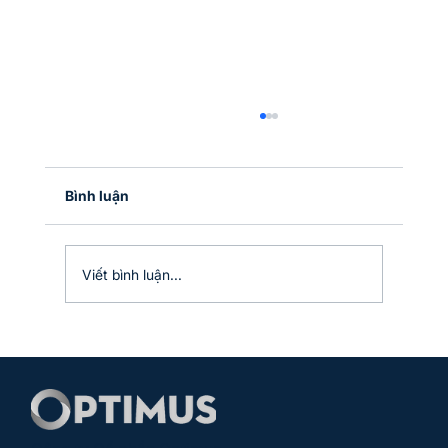
Mã nguồn mở & Phi tập trung hóa việc
quản lý
VẤN ĐỀ Kiến thức và kinh nghiệm của mỗi
Bình luận
nhân sự, thực chất là 1 dạng dữ liệu & thuật
toán. Người càng có kinh nghiệm thì dữ liệu
càng đa dạng và các thuật toán (lên kế hoạch,
Viết bình luận...
ra quyết định, thực thi,…