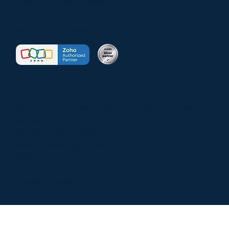
Công ty Cổ phần Optimus
Chứng nhận đối tác
Thông tin liên hệ
Địa chỉ: Tòa nhà Nam Giao, 263 Phan Xích Long,
Phường Cầu Kiệu, Hồ Chí Minh
Website:
www.optimus.vn
Email:
contact@optimus.vn
Điện thoại:
0813 306 204
(Từ 9h - 18h), T2-T6
© 2025 by Optimus