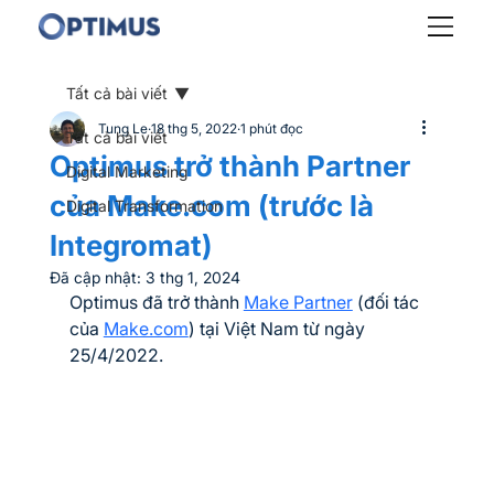
Tất cả bài viết
Tung Le
18 thg 5, 2022
1 phút đọc
Tất cả bài viết
Optimus trở thành Partner
Digital Marketing
của Make.com (trước là
Digital Transformation
Integromat)
Đã cập nhật:
3 thg 1, 2024
Optimus đã trở thành 
Make Partner
 (đối tác 
của 
Make.com
) tại Việt Nam từ ngày 
25/4/2022.