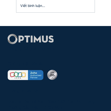
dụng...
Viết bình luận...
Công ty Cổ phần Optimus
Chứng nhận đối tác
Thông tin liên hệ
Địa chỉ: Tòa nhà Nam Giao, 263 Phan Xích Long,
Phường Cầu Kiệu, Hồ Chí Minh