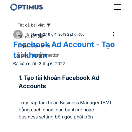
Tất cả bài viết
Trí Huỳnh
27 thg 4, 2019
2 phút đọc
Tất cả bài viết
Facebook Ad Account - Tạo
Digital Marketing
tài khoản
Digital Transformation
Đã cập nhật:
3 thg 6, 2022
1. Tạo tài khoản Facebook Ad 
Accounts
Truy cập tài khoản Business Manager (BM) 
bằng cách chọn icon bánh xe hoặc 
business setting bên góc phải trên