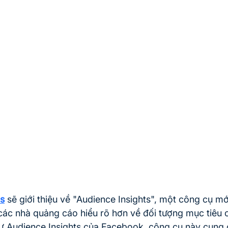
s
 sẽ giới thiệu về "Audience Insights", một công cụ mớ
ác nhà quảng cáo hiểu rõ hơn về đối tượng mục tiêu c
ư Audience Insights của Facebook, công cụ này cung c