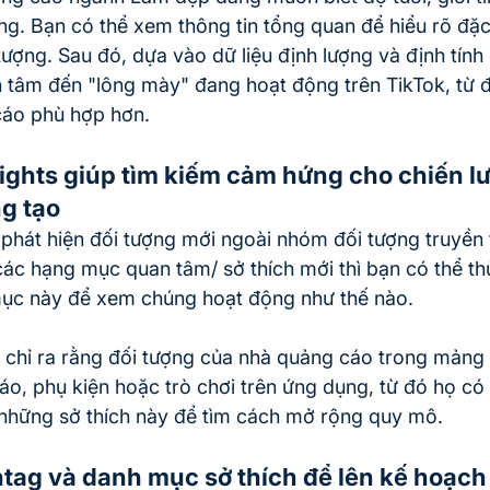
ợng. Bạn có thể xem thông tin tổng quan để hiểu rõ đặc
tượng. Sau đó, dựa vào dữ liệu định lượng và định tính
 tâm đến "lông mày" đang hoạt động trên TikTok, từ đ
 cáo phù hợp hơn.
sights giúp tìm kiếm cảm hứng cho chiến l
g tạo
phát hiện đối tượng mới ngoài nhóm đối tượng truyền
các hạng mục quan tâm/ sở thích mới thì bạn có thể 
mục này để xem chúng hoạt động như thế nào.
hể chỉ ra rằng đối tượng của nhà quảng cáo trong mản
o, phụ kiện hoặc trò chơi trên ứng dụng, từ đó họ có
những sở thích này để tìm cách mở rộng quy mô.
tag và danh mục sở thích để lên kế hoạch