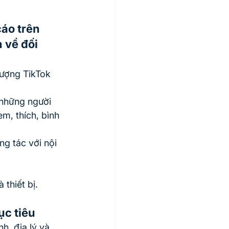
áo trên 
 về đối 
ượng TikTok 
 những người 
m, thích, bình 
g tác với nội 
thiết bị.
ục tiêu
h, địa lý và 