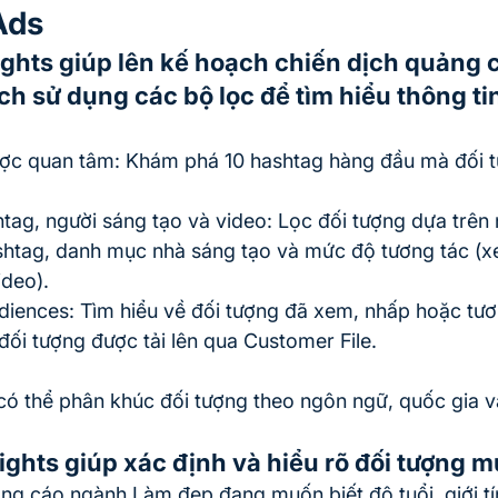
Ads
ights giúp lên kế hoạch chiến dịch quảng c
h sử dụng các bộ lọc để tìm hiểu thông tin
ợc quan tâm: Khám phá 10 hashtag hàng đầu mà đối t
htag, người sáng tạo và video: Lọc đối tượng dựa trên
shtag, danh mục nhà sáng tạo và mức độ tương tác (xe
ideo).
iences: Tìm hiểu về đối tượng đã xem, nhấp hoặc tươn
ối tượng được tải lên qua Customer File.
có thể phân khúc đối tượng theo ngôn ngữ, quốc gia và 
ights giúp xác định và hiểu rõ đối tượng m
ng cáo ngành Làm đẹp đang muốn biết độ tuổi, giới tín