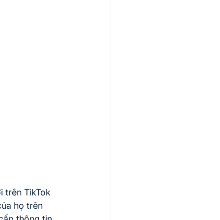
i trên TikTok 
ủa họ trên 
ấp thông tin 