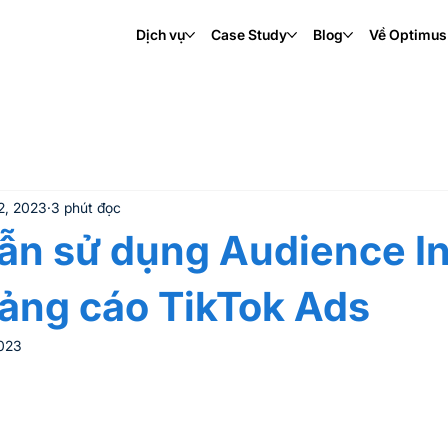
Dịch vụ
Case Study
Blog
Về Optimus
Digital Transformation
2, 2023
3 phút đọc
ẫn sử dụng Audience In
ảng cáo TikTok Ads
2023