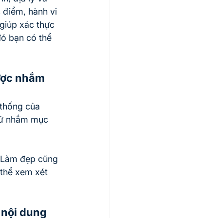
 điểm, hành vi 
 giúp xác thực 
ó bạn có thể 
ược nhắm 
 thống của 
thử nhắm mục 
g Làm đẹp cũng 
 thể xem xét 
 nội dung 