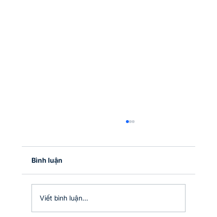
Optimus đạt giải thưởng tại sự kiện
Zoho Inspire 2024, tổ chức tại Kuala
Lumpur, Malaysia
Vừa qua, Optimus vinh dự nhận giải thưởng
Bình luận
Digital Marketing Excellence, ghi nhận thành
tích xuất sắc của Zoho Partner trong việc áp
dụng...
Viết bình luận...