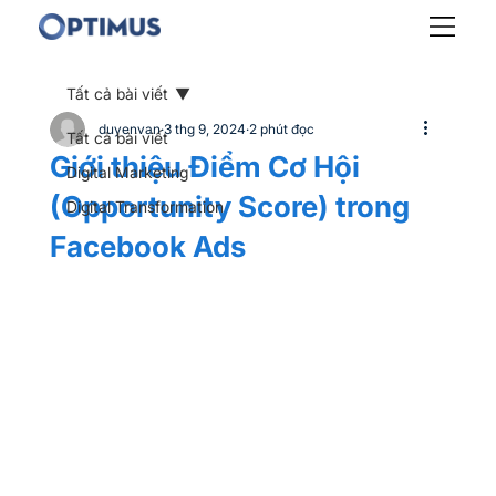
Tất cả bài viết
duyenvan
3 thg 9, 2024
2 phút đọc
Tất cả bài viết
Giới thiệu Điểm Cơ Hội
Digital Marketing
(Opportunity Score) trong ​
Digital Transformation
Facebook Ads