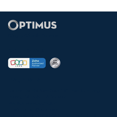
Công ty Cổ phần Optimus
Chứng nhận đối tác
Thông tin liên hệ
Địa chỉ: Tòa nhà Nam Giao, 263 Phan Xích Long,
Phường Cầu Kiệu, Hồ Chí Minh
Website:
www.optimus.vn
Email:
contact@optimus.vn
Điện thoại:
0813 306 204
(Từ 9h - 18h), T2-T6