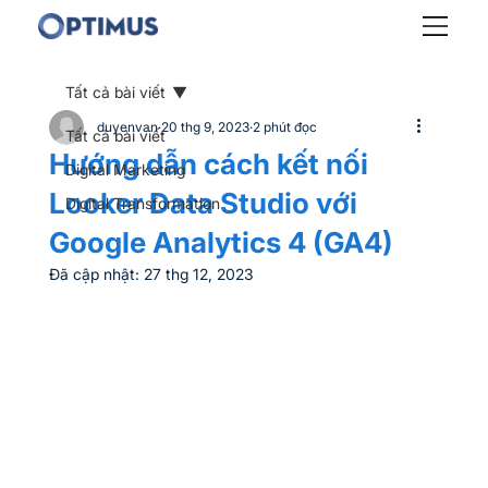
Tất cả bài viết
duyenvan
20 thg 9, 2023
2 phút đọc
Tất cả bài viết
Hướng dẫn cách kết nối
Digital Marketing
Looker Data Studio với
Digital Transformation
Google Analytics 4 (GA4)
Đã cập nhật:
27 thg 12, 2023