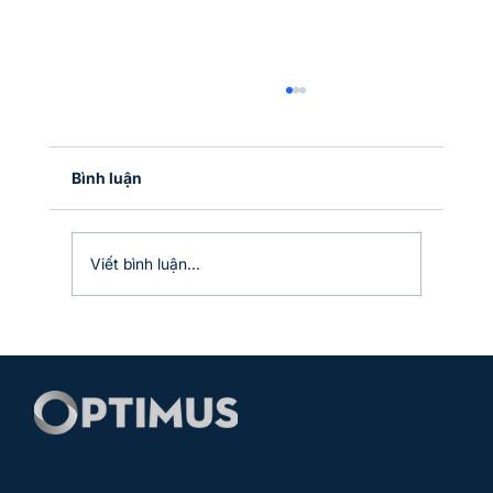
Optimus đạt giải thưởng tại sự kiện
Zoho Inspire 2024, tổ chức tại Kuala
Lumpur, Malaysia
Vừa qua, Optimus vinh dự nhận giải thưởng
Bình luận
Digital Marketing Excellence, ghi nhận thành
tích xuất sắc của Zoho Partner trong việc áp
dụng...
Viết bình luận...
Công ty Cổ phần Optimus