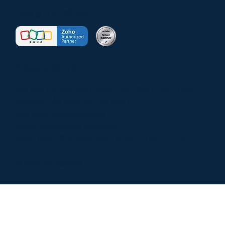
Chứng nhận đối tác
Thông tin liên hệ
Địa chỉ: Tòa nhà Nam Giao, 263 Phan Xích Long,
Phường Cầu Kiệu, Hồ Chí Minh
Website:
www.optimus.vn
Email:
contact@optimus.vn
Điện thoại:
0813 306 204
(Từ 9h - 18h), T2-T6
© 2025 by Optimus